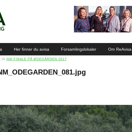
sa
Her finner du avisa
Forsamlingslokaler
Om ReAvisa
0
IN
NM-FINALE PÅ ØDEGÅRDEN 2017
NM_ODEGARDEN_081.jpg