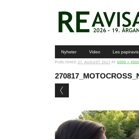
Main menu
Skip to content
Nyheter
Video
Les papiravi
PUBLISHED
27. AUGUST 2017
AT
6000 × 400
270817_MOTOCROSS_