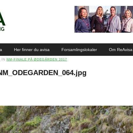
sa
Her finner du avisa
Forsamlingslokaler
Om ReAvisa
0
IN
NM-FINALE PÅ ØDEGÅRDEN 2017
NM_ODEGARDEN_064.jpg