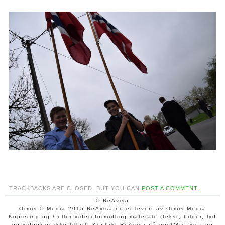
TRACKBACKS ARE CLOSED, BUT YOU CAN
POST A COMMENT
.
© ReAvisa
Ormis © Media 2015 ReAvisa.no er levert av Ormis Media
Kopiering og / eller videreformidling materale (tekst, bilder, lyd
og video) er ikke tillatt. Kontakt ReAvisa på post@reavisa.no