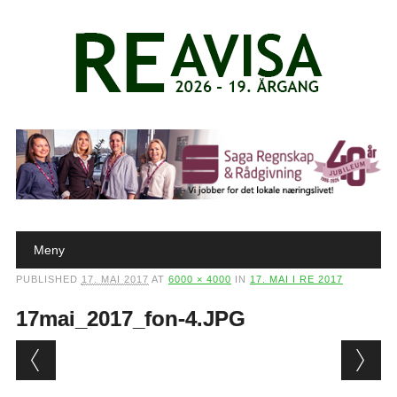
Main menu
Skip to content
Meny
PUBLISHED
17. MAI 2017
AT
6000 × 4000
IN
17. MAI I RE 2017
17mai_2017_fon-4.JPG