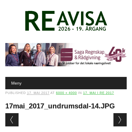
Main menu
Skip to content
Meny
PUBLISHED
17. MAI 2017
AT
6000 × 4000
IN
17. MAI I RE 2017
17mai_2017_undrumsdal-14.JPG