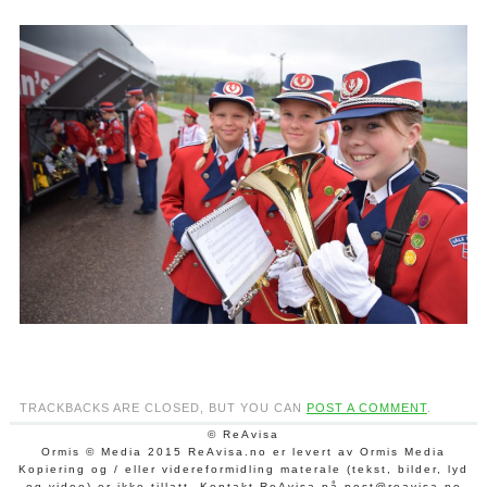
TRACKBACKS ARE CLOSED, BUT YOU CAN
POST A COMMENT
.
© ReAvisa
Ormis © Media 2015 ReAvisa.no er levert av Ormis Media
Kopiering og / eller videreformidling materale (tekst, bilder, lyd
og video) er ikke tillatt. Kontakt ReAvisa på post@reavisa.no