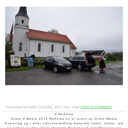
TRACKBACKS ARE CLOSED, BUT YOU CAN
POST A COMMENT
.
© ReAvisa
Ormis © Media 2015 ReAvisa.no er levert av Ormis Media
Kopiering og / eller videreformidling materale (tekst, bilder, lyd
og video) er ikke tillatt. Kontakt ReAvisa på post@reavisa.no