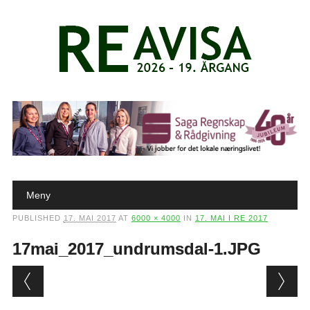
Main menu
Skip to content
Meny
PUBLISHED
17. MAI 2017
AT
6000 × 4000
IN
17. MAI I RE 2017
17mai_2017_undrumsdal-1.JPG