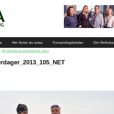
sa
Her finner du avisa
Forsamlingslokaler
Om ReAvisa
N
RE MIDDELALDERDAGER 2013
erdager_2013_105_NET