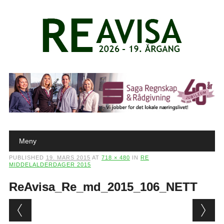
Main menu
Skip to content
Meny
PUBLISHED
19. MARS 2015
AT
718 × 480
IN
RE
MIDDELALDERDAGER 2015
ReAvisa_Re_md_2015_106_NETT