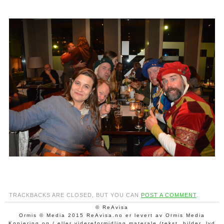
TRACKBACKS ARE CLOSED, BUT YOU CAN
POST A COMMENT
.
© ReAvisa
Ormis © Media 2015 ReAvisa.no er levert av Ormis Media
Kopiering og / eller videreformidling materale (tekst, bilder, lyd