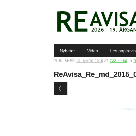
Main menu
Skip to content
Nyheter
Video
Les papiravi
PUBLISHED
19. MARS 2015
AT
722 × 480
IN
R
ReAvisa_Re_md_2015_