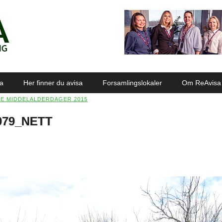
sa
Her finner du avisa
Forsamlingslokaler
Om ReAvisa
E MIDDELALDERDAGER 2015
079_NETT