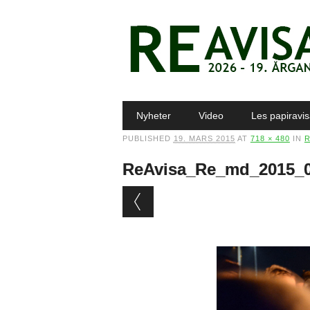
Main menu
Skip to content
Nyheter
Video
Les papiravi
PUBLISHED
19. MARS 2015
AT
718 × 480
IN
R
ReAvisa_Re_md_2015_