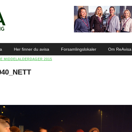
sa
Her finner du avisa
Forsamlingslokaler
Om ReAvisa
E MIDDELALDERDAGER 2015
040_NETT