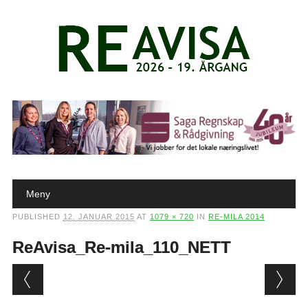
Main menu
Skip to content
Meny
PUBLISHED
12. JANUAR 2015
AT
1079 × 720
IN
RE-MILA 2014
ReAvisa_Re-mila_110_NETT