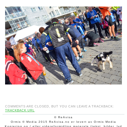
COMMENTS ARE CLOSED, BUT YOU CAN LEAVE A TRACKBACK:
TRACKBACK URL
.
© ReAvisa
Ormis © Media 2015 ReAvisa.no er levert av Ormis Media
Kopiering og / eller videreformidling materale (tekst, bilder, lyd