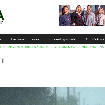
sa
Her finner du avisa
Forsamlingslokaler
Om ReAvisa
0
IN
KOMMUNEN DROPPA Å BRUKE 10 MILLIONER PÅ FLOMSIKRING – N
TT