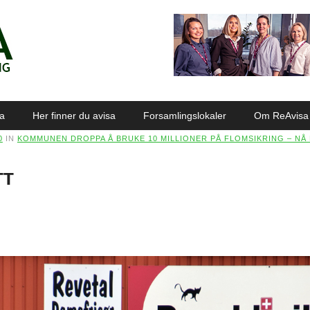
sa
Her finner du avisa
Forsamlingslokaler
Om ReAvisa
0
IN
KOMMUNEN DROPPA Å BRUKE 10 MILLIONER PÅ FLOMSIKRING – N
TT