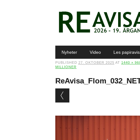
Main menu
Skip to content
Nyheter
Video
Les papiravi
PUBLISHED
27. OKTOBER 2025
AT
1440 × 96
MILLIONER
ReAvisa_Flom_032_NE