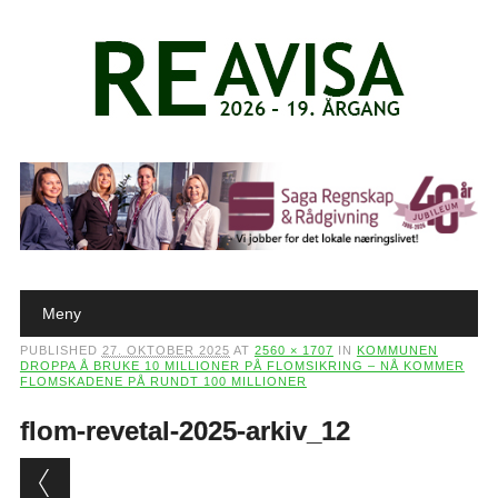
Main menu
Skip to content
Meny
PUBLISHED
27. OKTOBER 2025
AT
2560 × 1707
IN
KOMMUNEN
DROPPA Å BRUKE 10 MILLIONER PÅ FLOMSIKRING – NÅ KOMMER
FLOMSKADENE PÅ RUNDT 100 MILLIONER
flom-revetal-2025-arkiv_12