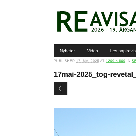
Main menu
Skip to content
Nyheter
Video
Les papiravi
PUBLISHED
17. MAI 2025
AT
1200 × 800
IN
SE
17mai-2025_tog-revetal