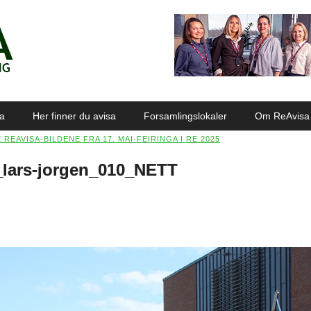
sa
Her finner du avisa
Forsamlingslokaler
Om ReAvisa
 REAVISA-BILDENE FRA 17. MAI-FEIRINGA I RE 2025
_lars-jorgen_010_NETT