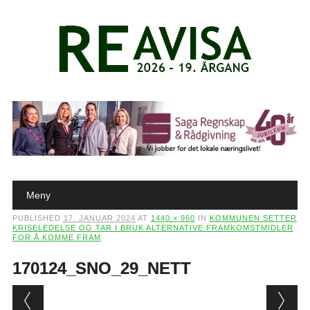
Main menu
Skip to content
Meny
PUBLISHED
17. JANUAR 2024
AT
1440 × 960
IN
KOMMUNEN SETTER
KRISELEDELSE OG TAR I BRUK ALTERNATIVE FRAMKOMSTMIDLER
FOR Å KOMME FRAM
170124_SNO_29_NETT