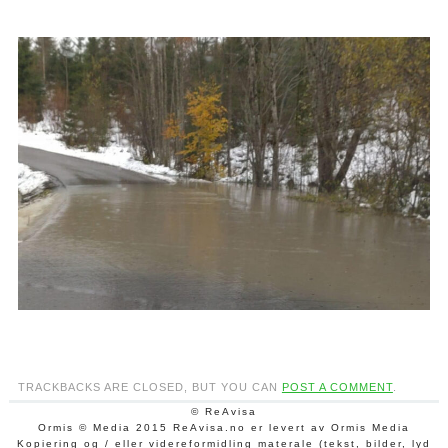
TRACKBACKS ARE CLOSED, BUT YOU CAN
POST A COMMENT
.
© ReAvisa
Ormis © Media 2015 ReAvisa.no er levert av Ormis Media
Kopiering og / eller videreformidling materale (tekst, bilder, lyd