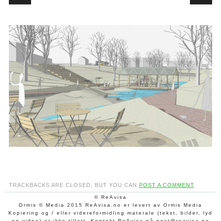
TRACKBACKS ARE CLOSED, BUT YOU CAN
POST A COMMENT
.
© ReAvisa
Ormis © Media 2015 ReAvisa.no er levert av Ormis Media
Kopiering og / eller videreformidling materale (tekst, bilder, lyd
og video) er ikke tillatt. Kontakt ReAvisa på post@reavisa.no