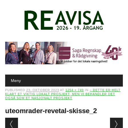
Main menu
Skip to content
Meny
PUBLISHED
23. OKTOBER 2023
AT
1254 × 749
IN
– DETTE ER HELT
KLART ET VIKTIG LOKALT PROSJEKT, MEN VI BEHANDLER DET
OGSÅ SOM ET NASJONALT PROSJEKT
uteomrader-revetal-skisse_2