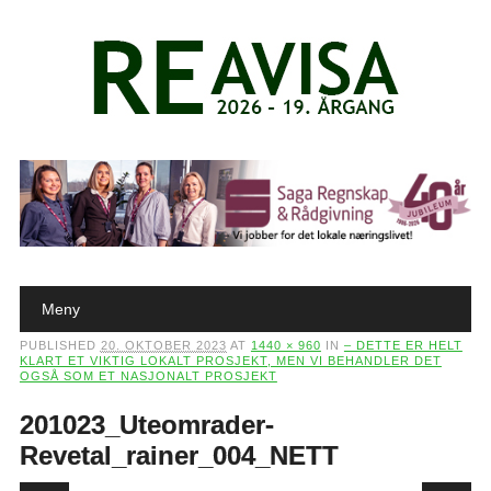
Main menu
Skip to content
Meny
PUBLISHED
20. OKTOBER 2023
AT
1440 × 960
IN
– DETTE ER HELT
KLART ET VIKTIG LOKALT PROSJEKT, MEN VI BEHANDLER DET
OGSÅ SOM ET NASJONALT PROSJEKT
201023_Uteomrader-
Revetal_rainer_004_NETT