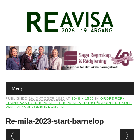
Main menu
Skip to content
Meny
PUBLISHED
16. OKTOBER 2023
AT
2048 × 1536
IN
ORDFØRER-
FRANK VANT SIN KLASSE – 1. KLASSE VED RØRÅSTOPPEN SKOLE
VANT KLASSEKONKURRANSEN
Re-mila-2023-start-barnelop