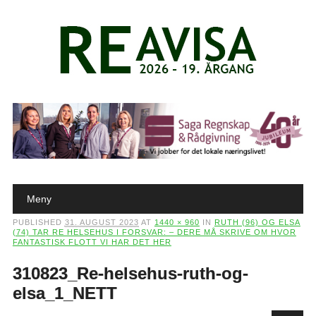
Main menu
Skip to content
Meny
PUBLISHED
31. AUGUST 2023
AT
1440 × 960
IN
RUTH (96) OG ELSA
(74) TAR RE HELSEHUS I FORSVAR: – DERE MÅ SKRIVE OM HVOR
FANTASTISK FLOTT VI HAR DET HER
310823_Re-helsehus-ruth-og-
elsa_1_NETT