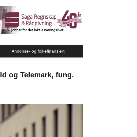
Annonse- og folkefinansiert
ld og Telemark, fung.