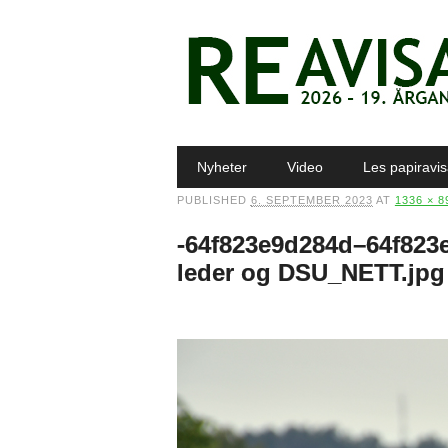
Main menu
Skip to content
Nyheter
Video
Les papiravi
PUBLISHED
6. SEPTEMBER 2023
AT
1336 × 8
-64f823e9d284d–64f823e
leder og DSU_NETT.jpg