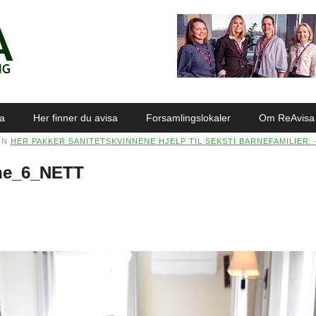
sa
Her finner du avisa
Forsamlingslokaler
Om ReAvisa
IN
HER PAKKER SANITETSKVINNENE HJELP TIL SEKSTI BARNEFAMILIER:
ene_6_NETT