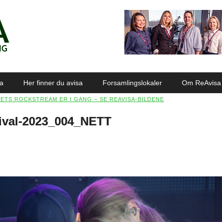
sa
Her finner du avisa
Forsamlingslokaler
Om ReAvisa
ETS ROCKSTREAM ER I GANG – SE REAVISA-BILDENE
ival-2023_004_NETT