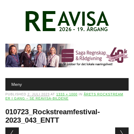
Main menu
Skip to content
Meny
PUBLISHED
2. JULI 2023
AT
1333 × 1000
IN
ÅRETS ROCKSTREAM
ER I GANG – SE REAVISA-BILDENE
010723_Rockstreamfestival-
2023_043_ENTT