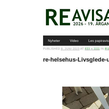
Main menu
Skip to content
Nyheter
Video
Les papiravi
PUBLISHED
8. JUNI 2023
AT
833 × 1111
IN
RU
re-helsehus-Livsglede