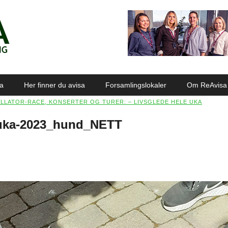
sa
Her finner du avisa
Forsamlingslokaler
Om ReAvisa
LLATOR-RACE, KONSERTER OG TURER: – LIVSGLEDE HELE UKA
-uka-2023_hund_NETT