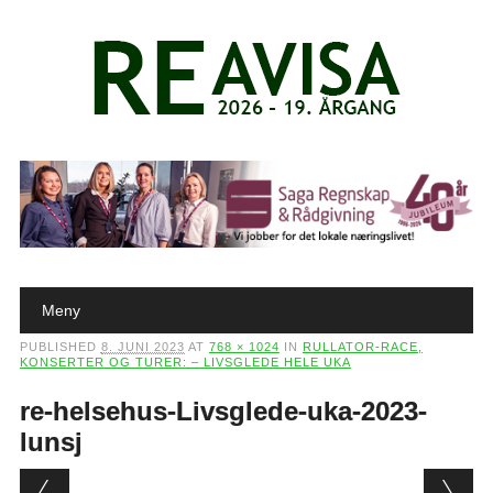
Main menu
Skip to content
Meny
PUBLISHED
8. JUNI 2023
AT
768 × 1024
IN
RULLATOR-RACE,
KONSERTER OG TURER: – LIVSGLEDE HELE UKA
re-helsehus-Livsglede-uka-2023-
lunsj