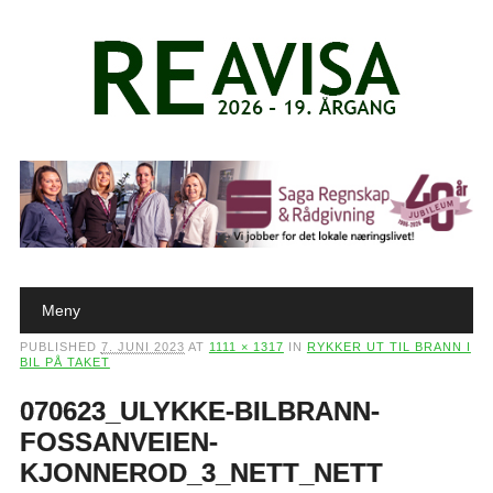
Main menu
Skip to content
Meny
PUBLISHED
7. JUNI 2023
AT
1111 × 1317
IN
RYKKER UT TIL BRANN I
BIL PÅ TAKET
070623_ULYKKE-BILBRANN-
FOSSANVEIEN-
KJONNEROD_3_NETT_NETT