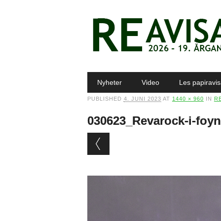
Main menu
Skip to content
Nyheter
Video
Les papiravi
PUBLISHED
4. JUNI 2023
AT
1440 × 960
IN
RE
030623_Revarock-i-fo