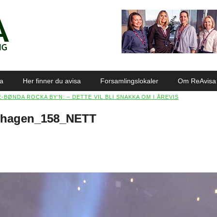
sa
Her finner du avisa
Forsamlingslokaler
Om ReAvisa
-BØNDA ROCKA BY’N: – DETTE VIL BLI SNAKKA OM I ÅREVIS
ynhagen_158_NETT