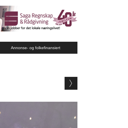
Annonse- og folkefinansiert