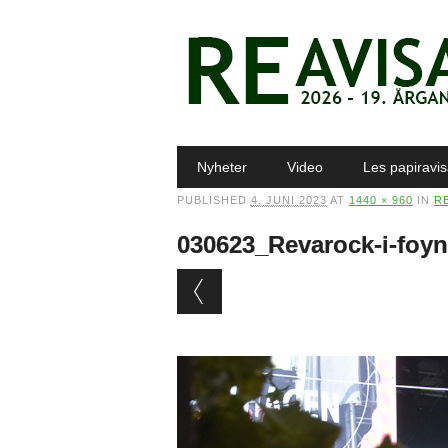
Main menu
Skip to content
Nyheter
Video
Les papiravi
PUBLISHED
4. JUNI 2023
AT
1440 × 960
IN
RE
030623_Revarock-i-fo