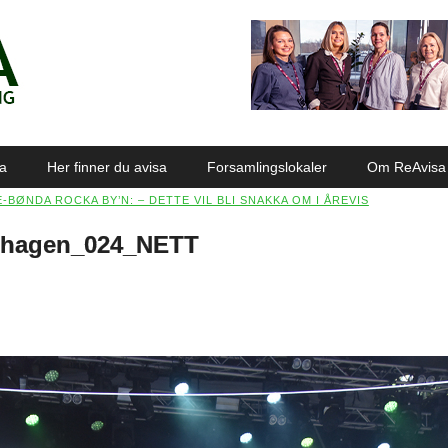
sa
Her finner du avisa
Forsamlingslokaler
Om ReAvisa
-BØNDA ROCKA BY’N: – DETTE VIL BLI SNAKKA OM I ÅREVIS
ynhagen_024_NETT