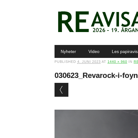
Main menu
Skip to content
Nyheter
Video
Les papiravi
PUBLISHED
4. JUNI 2023
AT
1440 × 960
IN
RE
030623_Revarock-i-fo