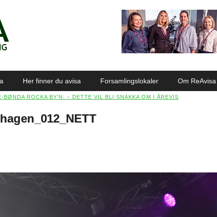
sa
Her finner du avisa
Forsamlingslokaler
Om ReAvisa
-BØNDA ROCKA BY’N: – DETTE VIL BLI SNAKKA OM I ÅREVIS
ynhagen_012_NETT