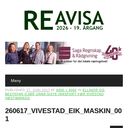
Main menu
Skip to content
Meny
PUBLISHED
27. JUNI 2017
AT
6000 × 4000
IN
ELLINOR OG
BESTEFAR GJØR UNNA SISTE INNSPURT FØR VIVESTAD
HØSTMARKED
260617_VIVESTAD_EIK_MASKIN_00
1