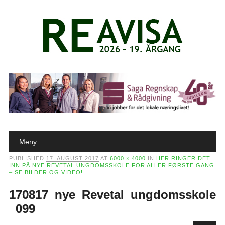
Main menu
Skip to content
Meny
PUBLISHED
17. AUGUST 2017
AT
6000 × 4000
IN
HER RINGER DET
INN PÅ NYE REVETAL UNGDOMSSKOLE FOR ALLER FØRSTE GANG
– SE BILDER OG VIDEO!
170817_nye_Revetal_ungdomsskole
_099