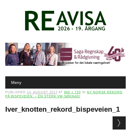
Main menu
Skip to content
Meny
PUBLISHED
14. AUGUST 2017
AT
960 × 720
IN
NY NORSK REKORD
PÅ BISPEVEIEN: – EN STERK VM-SØKNAD!
Iver_knotten_rekord_bispeveien_1