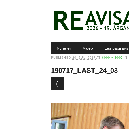
Main menu
Skip to content
Nyheter
Video
Les papiravi
PUBLISHED
20. JULI 2017
AT
6000 × 4000
IN
190717_LAST_24_03