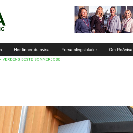
sa
Her finner du avisa
Forsamlingslokaler
Om ReAvisa
– VERDENS BESTE SOMMERJOBB!