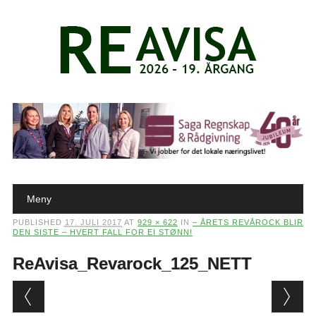
Main menu
Skip to content
Meny
PUBLISHED
17. JULI 2017
AT
929 × 622
IN
– ÅRETS REVÅROCK BLIR
DEN SISTE – HVERT FALL FOR EI STØNN!
ReAvisa_Revarock_125_NETT