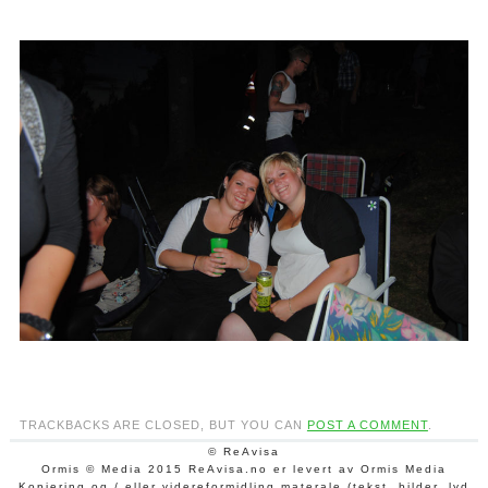
TRACKBACKS ARE CLOSED, BUT YOU CAN
POST A COMMENT
.
© ReAvisa
Ormis © Media 2015 ReAvisa.no er levert av Ormis Media
Kopiering og / eller videreformidling materale (tekst, bilder, lyd