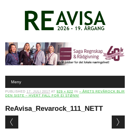
Main menu
Skip to content
Meny
PUBLISHED
17. JULI 2017
AT
929 × 622
IN
– ÅRETS REVÅROCK BLIR
DEN SISTE – HVERT FALL FOR EI STØNN!
ReAvisa_Revarock_111_NETT