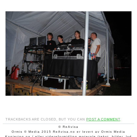
TRACKBACKS ARE CLOSED, BUT YOU CAN
POST A COMMENT
.
© ReAvisa
Ormis © Media 2015 ReAvisa.no er levert av Ormis Media
Kopiering og / eller videreformidling materale (tekst, bilder, lyd