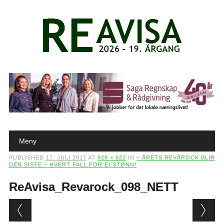
Main menu
Skip to content
Meny
PUBLISHED
17. JULI 2017
AT
929 × 622
IN
– ÅRETS REVÅROCK BLIR
DEN SISTE – HVERT FALL FOR EI STØNN!
ReAvisa_Revarock_098_NETT