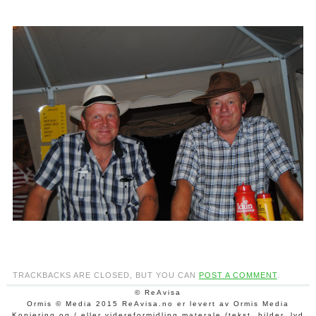
TRACKBACKS ARE CLOSED, BUT YOU CAN
POST A COMMENT
.
© ReAvisa
Ormis © Media 2015 ReAvisa.no er levert av Ormis Media
Kopiering og / eller videreformidling materale (tekst, bilder, lyd