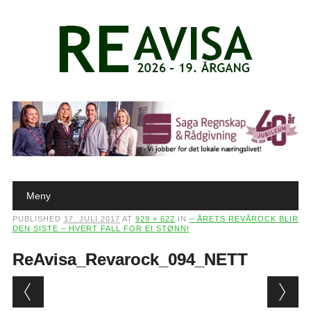
Main menu
Skip to content
Meny
PUBLISHED
17. JULI 2017
AT
929 × 622
IN
– ÅRETS REVÅROCK BLIR
DEN SISTE – HVERT FALL FOR EI STØNN!
ReAvisa_Revarock_094_NETT