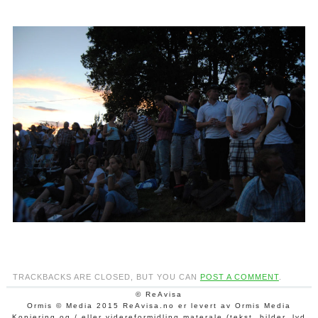
TRACKBACKS ARE CLOSED, BUT YOU CAN
POST A COMMENT
.
© ReAvisa
Ormis © Media 2015 ReAvisa.no er levert av Ormis Media
Kopiering og / eller videreformidling materale (tekst, bilder, lyd