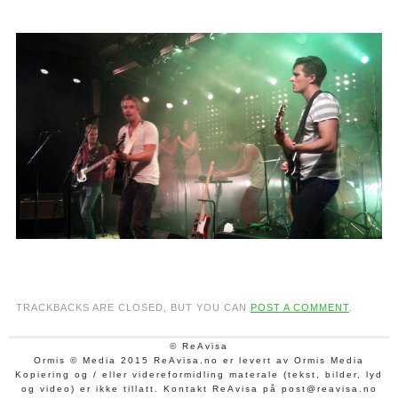
TRACKBACKS ARE CLOSED, BUT YOU CAN
POST A COMMENT
.
© ReAvisa
Ormis © Media 2015 ReAvisa.no er levert av Ormis Media
Kopiering og / eller videreformidling materale (tekst, bilder, lyd
og video) er ikke tillatt. Kontakt ReAvisa på post@reavisa.no