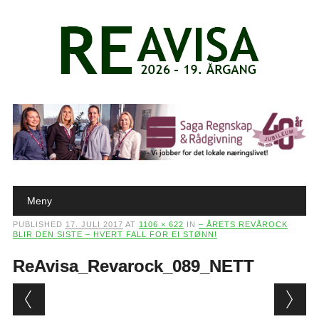
Main menu
Skip to content
Meny
PUBLISHED
17. JULI 2017
AT
1106 × 622
IN
– ÅRETS REVÅROCK
BLIR DEN SISTE – HVERT FALL FOR EI STØNN!
ReAvisa_Revarock_089_NETT