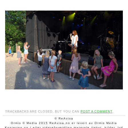
TRACKBACKS ARE CLOSED, BUT YOU CAN
POST A COMMENT
.
© ReAvisa
Ormis © Media 2015 ReAvisa.no er levert av Ormis Media
Kopiering og / eller videreformidling materale (tekst, bilder, lyd