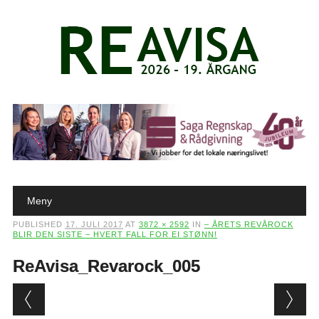
Main menu
Skip to content
Meny
PUBLISHED
17. JULI 2017
AT
3872 × 2592
IN
– ÅRETS REVÅROCK
BLIR DEN SISTE – HVERT FALL FOR EI STØNN!
ReAvisa_Revarock_005