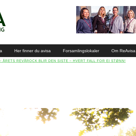
sa
Her finner du avisa
Forsamlingslokaler
Om ReAvisa
– ÅRETS REVÅROCK BLIR DEN SISTE – HVERT FALL FOR EI STØNN!