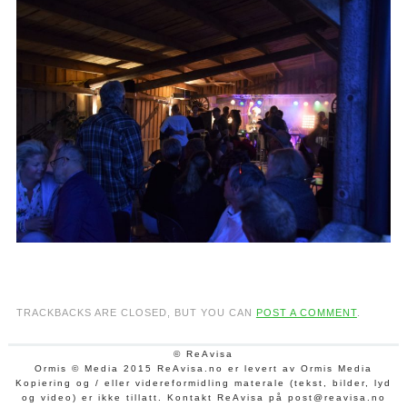
TRACKBACKS ARE CLOSED, BUT YOU CAN
POST A COMMENT
.
© ReAvisa
Ormis © Media 2015 ReAvisa.no er levert av Ormis Media
Kopiering og / eller videreformidling materale (tekst, bilder, lyd
og video) er ikke tillatt. Kontakt ReAvisa på post@reavisa.no