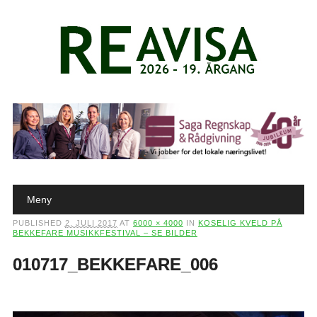
Main menu
Skip to content
Meny
PUBLISHED
2. JULI 2017
AT
6000 × 4000
IN
KOSELIG KVELD PÅ
BEKKEFARE MUSIKKFESTIVAL – SE BILDER
010717_BEKKEFARE_006