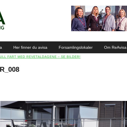
sa
Her finner du avisa
Forsamlingslokaler
Om ReAvisa
ULL FART MED REVETALDAGENE – SE BILDER!
R_008