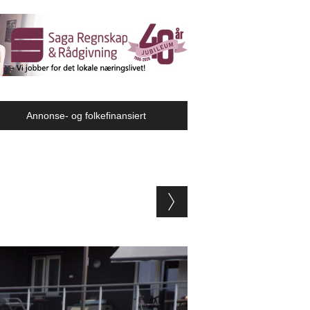
Annonse- og folkefinansiert