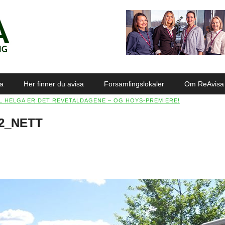
sa
Her finner du avisa
Forsamlingslokaler
Om ReAvisa
IL HELGA ER DET REVETALDAGENE – OG HOYS-PREMIERE!
_2_NETT