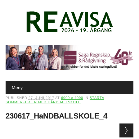
Main menu
Skip to content
Meny
PUBLISHED
27. JUNI 2017
AT
6000 × 4000
IN
STARTA
SOMMERFERIEN MED HÅNDBALLSKOLE
230617_HaNDBALLSKOLE_4