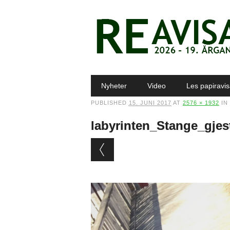
Main menu
Skip to content
Nyheter
Video
Les papiravi
PUBLISHED
15. JUNI 2017
AT
2576 × 1932
IN
labyrinten_Stange_gjes