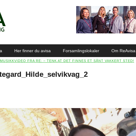
sa
Her finner du avisa
Forsamlingslokaler
Om ReAvisa
MUSIKKVIDEO FRA RE: – TENK AT DET FINNES ET SÅNT VAKKERT STED!
tegard_Hilde_selvikvag_2