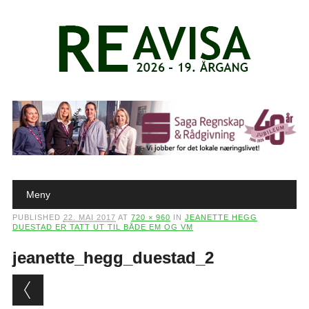
Main menu
Skip to content
Meny
PUBLISHED
22. MAI 2017
AT
720 × 960
IN
JEANETTE HEGG
DUESTAD ER TATT UT TIL BÅDE EM OG VM
jeanette_hegg_duestad_2