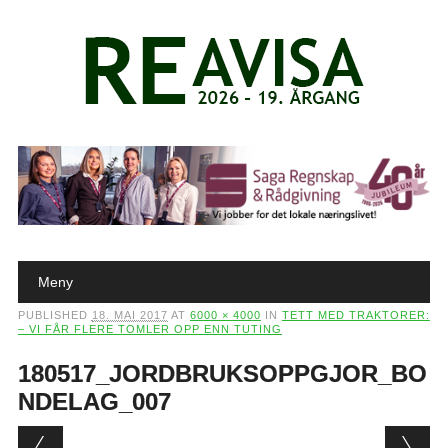
Main menu
Skip to content
Meny
PUBLISHED
18. MAI 2017
AT
6000 × 4000
IN
TETT MED TRAKTORER:
– VI FÅR FLERE TOMLER OPP ENN TUTING
180517_JORDBRUKSOPPGJOR_BO
NDELAG_007