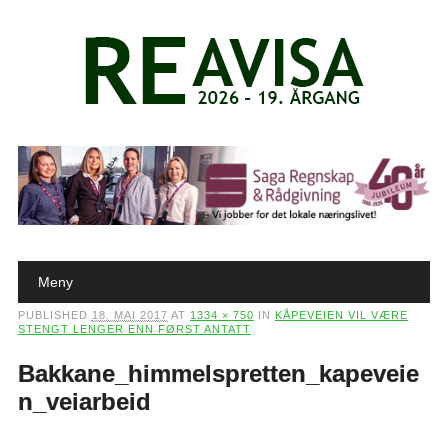
Main menu
Skip to content
Meny
PUBLISHED
18. MAI 2017
AT
1334 × 750
IN
KÅPEVEIEN VIL VÆRE
STENGT LENGER ENN FØRST ANTATT
Bakkane_himmelspretten_kapeveie
n_veiarbeid