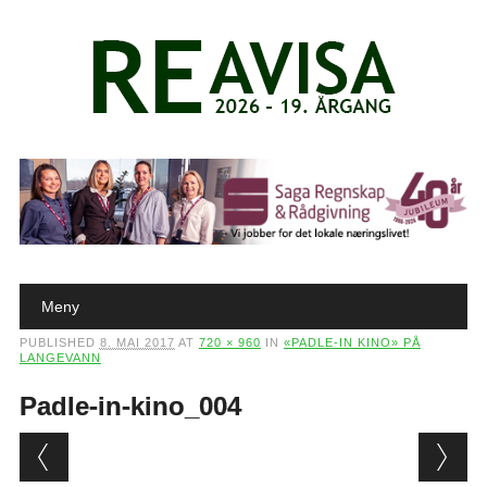
Main menu
Skip to content
Meny
PUBLISHED
8. MAI 2017
AT
720 × 960
IN
«PADLE-IN KINO» PÅ
LANGEVANN
Padle-in-kino_004